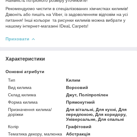
Наявність потрібного розміру уточнюйте!
Рекомендуємо чистити в спеціалізованих хімчистках килимів!
Дзвоніть або пишіть на Viber, із задоволенням відповім на усі
питання! Інші кольори та рисунки килимів можна вибрати у
нашому інтернет-магазині IDeaL Carpets!
Приховати
Характеристики
Основні атрибути
Тип
Килим
Вид килима
Ворсовий
Склад килима
Джут, Поліпропілен
Форма килима
Прямокутний
Призначення килима/
Для вітальні, Для кухні, Для
доріжки
передпокою, Для коридору,
Універсальне, Для спальні
Колір
Графітовий
Тематика декору, малюнка
Абстракція