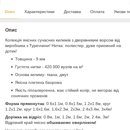
Опис
Характеристики
Доставка
Оплата
Умови п
Опис
Колекція якісних сучасних килимів з дворівневим ворсом від
виробника з Туреччини! Нитка: поліестер, дуже приємний на
дотик!
Товщина - 9 мм
Густота нитки - 420 000 вузлів на м²
Основа килиму- ткана, джут
Якісна плетена бахрома
Якість гіпоалергенна, має стійкий колір, не вигорає від
сонячних променів
Форма прямокутна
: 0.6х1.1м, 0.8х1.5м, 1.2х1.8м, круг
1.2х1.2м, круг 1.6х1.6м, 1.6х2.3м, 2х3м, 2.4х3.4м, 3х4м!
Доріжка на відріз:
0.8м, 1м, 1.2м, 1.6м, 2м, 2.4м, 3м!
Відрізний край якісно
обшиваємо оверлоком!