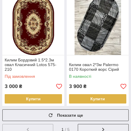
Килим Бордовий 1.5*2.3м
овал Класичний Lotos 575-
Килим овал 2*3м Palermo
210
0170 Короткий ворс Сірий
Під замовлення
В наявності
3 000
3 900
₴
₴
Купити
Купити
Показати ще
1
/ 5