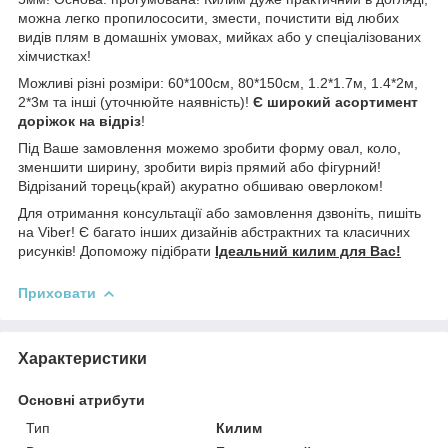
можна легко пропилососити, змести, почистити від любих
видів плям в домашніх умовах, мийках або у спеціалізованих
хімчистках!
Можливі різні розміри: 60*100см, 80*150см, 1.2*1.7м, 1.4*2м,
2*3м та інші (уточнюйте наявність)!
Є широкий асортимент
доріжок на відріз
!
Під Ваше замовлення можемо зробити форму овал, коло,
зменшити ширину, зробити виріз прямий або фігурний!
Відрізаний торець(край) акуратно обшиваю оверлоком!
Для отримання консультації або замовлення дзвоніть, пишіть
на Viber! Є багато інших дизайнів абстрактних та класичних
рисунків! Допоможу підібрати
Ідеальний килим для Вас!
Приховати
Характеристики
Основні атрибути
Тип
Килим