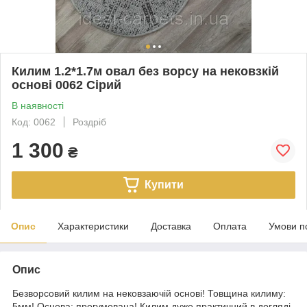
Килим 1.2*1.7м овал без ворсу на нековзкій
основі 0062 Сірий
В наявності
Код: 0062
Роздріб
1 300
₴
Купити
Опис
Характеристики
Доставка
Оплата
Умови п
Опис
Безворсовий
килим на нековзаючій основі! Товщина килиму:
5мм! Основа: прогумована! Килим дуже практичний в догляді,