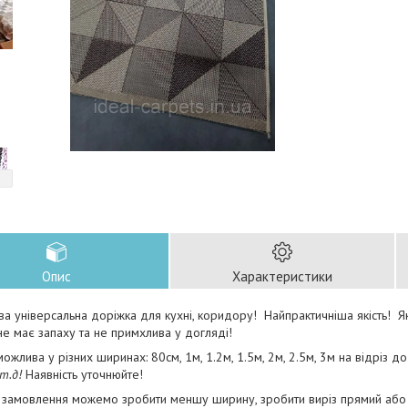
Опис
Характеристики
а універсальна доріжка для кухні, коридору! Найпрактичніша якість! Я
 не має запаху та не примхлива у догляді!
ожлива у різних ширинах: 80см, 1м, 1.2м, 1.5м, 2м, 2.5м, 3м на відріз 
 т.д!
Наявність уточнюйте!
замовлення можемо зробити меншу ширину, зробити виріз прямий або ф