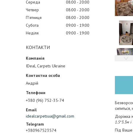
Середа
08:00
20:00
Четвер
08:00
20:00
Пʼятниця
08:00
20:00
Субота
09:00
19:00
Неділя
09:00
19:00
КОНТАКТИ
IDeaL Carpets Ukraine
Андрій
+380 (96) 752-35-74
Безворсов
сипиться,
idealcarpetsua@gmail.com
Доріжка м
1.5*3.3м і
Під Ваше 
+380967523574