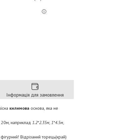
Інформація для замовлення
кісна
килимова
основа, яка не
до 20м, наприклад
1.2*2.35м, 1*4.5м,
ігурний! Відрізаний торець(край)