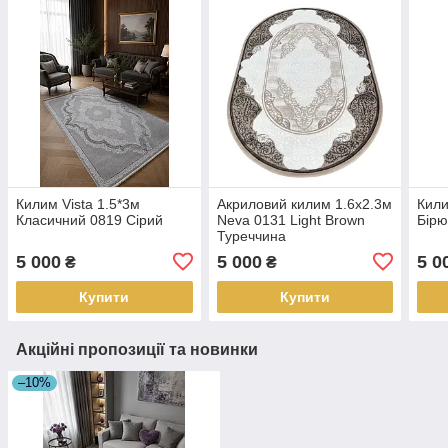
Килим Vista 1.5*3м
Акриловий килим 1.6х2.3м
Кили
Класичний 0819 Сірий
Neva 0131 Light Brown
Бірю
Туреччина
5 000
5 000
5 0
₴
₴
Купити
Купити
Акційні пропозиції та новинки
–10%