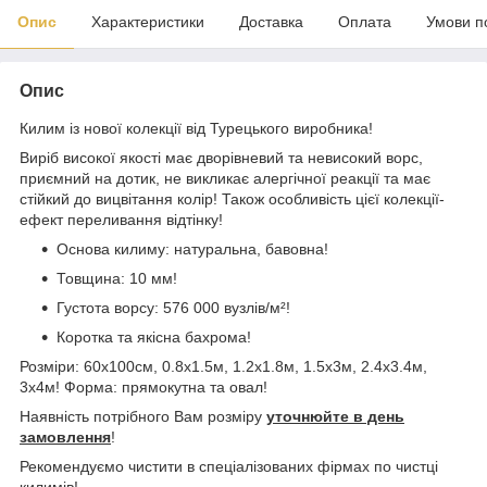
Опис
Характеристики
Доставка
Оплата
Умови п
Опис
Килим із нової колекції від Турецького виробника!
Виріб високої якості має дворівневий та невисокий ворс,
приємний на дотик, не викликає алергічної реакції та має
стійкий до вицвітання колір! Також особливість цієї колекції-
ефект переливання відтінку!
Основа килиму: натуральна, бавовна!
Товщина: 10 мм!
Густота ворсу: 576 000 вузлів/м²!
Коротка та якісна бахрома!
Розміри: 60x100см, 0.8х1.5м, 1.2х1.8м, 1.5х3м, 2.4х3.4м,
3х4м! Форма: прямокутна та овал!
Наявність потрібного Вам розміру
уточнюйте в день
замовлення
!
Рекомендуємо чистити в спеціалізованих фірмах по чистці
килимів!