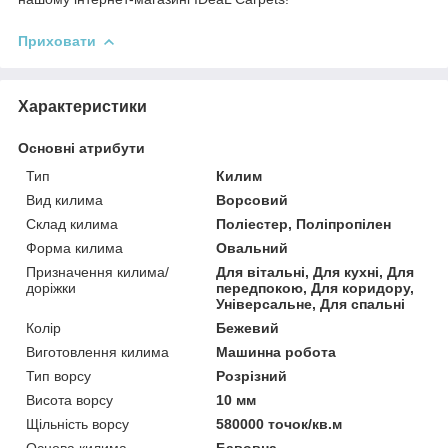
Приховати
Характеристики
Основні атрибути
Тип
Килим
Вид килима
Ворсовий
Склад килима
Поліестер, Поліпропілен
Форма килима
Овальний
Призначення килима/
Для вітальні, Для кухні, Для
доріжки
передпокою, Для коридору,
Універсальне, Для спальні
Колір
Бежевий
Виготовлення килима
Машинна робота
Тип ворсу
Розрізний
Висота ворсу
10 мм
Щільність ворсу
580000 точок/кв.м
Основа килима
Бавовна