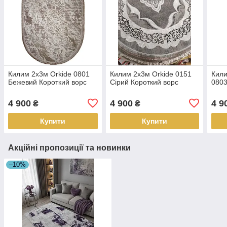
Килим 2x3м Orkide 0801
Килим 2х3м Orkide 0151
Кили
Бежевий Короткий ворс
Сірий Короткий ворс
0803
4 900
4 900
4 9
₴
₴
Купити
Купити
Акційні пропозиції та новинки
–10%