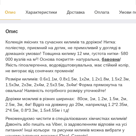
Опис
Характеристики
Доставка
Оплата
Умови п
Опис
Колекція якісних та сучасних килимів та доріжок! Нитка:
поліестер, приємний на дотик, не примхливий у догляді в
домашніх умовах! Товщина килиму 12 мм, густота нитки- 580
000 вузлів на м²! Основа покриття- натуральна,
бавовна
!
Якість гіпоалергенна, водовідштовхувальна, має стійкий колір,
не вигорає від сонячних променів!
Розміри килимів: 0.6х1.1м, 0.8х1.5м, 1x2м, 1.2х1.8м, 1.5х2.3м,
1.5х3м, 2х3м, 2х4м, 2.5х3.5м, 3х4м! Форма прямокутна та
овальна! Наявність потрібного розміру уточнюйте!
Доріжки можливі в різних ширинах: 80см, 1м, 1.2м, 1.5м, 2м,
2.5м, 3м, 4м! Відріз на довжину до 20м, наприклад 1.2*2.35м,
2*4.5м, 0.8*3.3м, 1.5х4.55м і т.д!
Рекомендуємо чистити в спеціалізованих хімчистках килимів!
Дзвоніть або пишіть на Viber, із задоволенням відповім на усі
питання! Інші кольори та рисунки килимів можна вибрати у
нашому інтернет-магазині IDeaL Carpets!