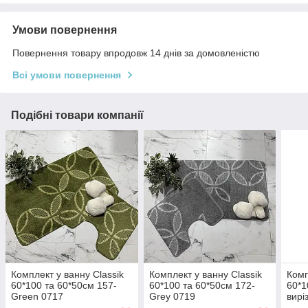
Умови повернення
Повернення товару впродовж 14 днів за домовленістю
Всі умови повернення
Подібні товари компанії
Комплект у ванну Classik
Комплект у ванну Classik
Комп
60*100 та 60*50см 157-
60*100 та 60*50см 172-
60*1
Green 0717
Grey 0719
вирі
Туре