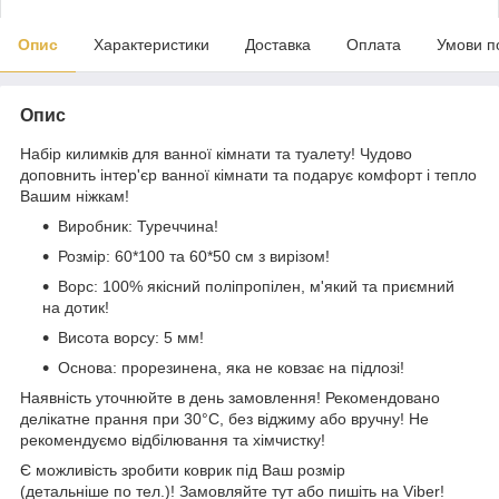
Опис
Характеристики
Доставка
Оплата
Умови п
Опис
Набір килимків для ванної кімнати та туалету! Чудово
доповнить інтер'єр ванної кімнати та подарує комфорт і тепло
Вашим ніжкам!
Виробник: Туреччина!
Розмір: 60*100 та 60*50 см з вирізом!
Ворс: 100% якісний поліпропілен, м'який та приємний
на дотик!
Висота ворсу: 5 мм!
Основа: прорезинена, яка не ковзає на підлозі!
Наявність уточнюйте в день замовлення! Рекомендовано
делікатне прання при 30°С, без віджиму або вручну! Не
рекомендуємо відбілювання та хімчистку!
Є можливість зробити коврик під Ваш розмір
(детальніше по тел.)! Замовляйте тут або пишіть на Viber!