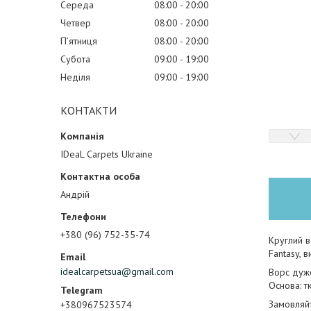
Середа
08:00
20:00
Четвер
08:00
20:00
Пʼятниця
08:00
20:00
Субота
09:00
19:00
Неділя
09:00
19:00
КОНТАКТИ
IDeaL Carpets Ukraine
Андрій
+380 (96) 752-35-74
Круглий в
Fantasy, 
idealcarpetsua@gmail.com
Ворс дуже
Основа: т
Замовляйт
+380967523574