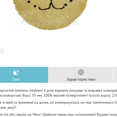
Опис
Характеристики
орсистий килимок смайлик! Є різні варіанти рисунків та яскравих кольорів
високоворсові! Ворс: 30 мм, 100% якісний поліпропілен! Густота ворсу: 22
 м'який та приємний на дотик, не електризується, не має синтетичного бли
кана, джут!
е тут або пишіть на Viber! Дивіться також інші оголошення! Вдалих поку