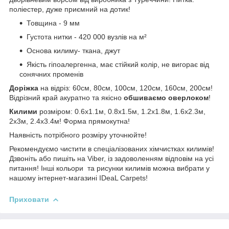
поліестер, дуже приємний на дотик!
Товщина - 9 мм
Густота нитки - 420 000 вузлів на м²
Основа килиму- ткана, джут
Якість гіпоалергенна, має стійкий колір, не вигорає від
сонячних променів
Доріжка
на відріз: 60см, 80см, 100см, 120см, 160см, 200см!
Відрізний край акуратно та якісно
обшиваємо оверлоком
!
Килими
розміром: 0.6х1.1м, 0.8х1.5м, 1.2х1.8м, 1.6х2.3м,
2х3м, 2.4х3.4м! Форма прямокутна!
Наявність потрібного розміру уточнюйте!
Рекомендуємо чистити в спеціалізованих хімчистках килимів!
Дзвоніть або пишіть на Viber, із задоволенням відповім на усі
питання! Інші кольори та рисунки килимів можна вибрати у
нашому інтернет-магазині IDeaL Carpets!
Приховати