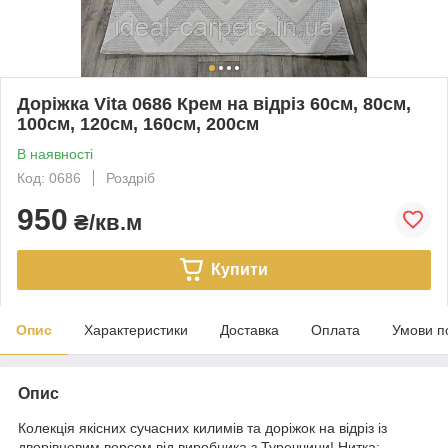
Доріжка Vita 0686 Крем на відріз 60см, 80см,
100см, 120см, 160см, 200см
В наявності
Код: 0686
Роздріб
950
₴/кв.м
Купити
Опис
Характеристики
Доставка
Оплата
Умови п
Опис
Колекція якісних сучасних килимів та доріжок на відріз із
дворівневим ворсом від виробника з Туреччини! Нитка: