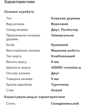
Характеристики
Основні атрибути
Тип
Коврова доріжка
Вид килима
Ворсовий
Склад килима
Джут, Поліестер
Призначення килима/
Універсальне
доріжки
Колір
Кремовий
Виготовлення килима
Машинна робота
Тип ворсу
Комбінований
Висота ворсу
8 мм
Щільність ворсу
420000 точок/кв.м
Основа килима
Джут
Товщина килима
9 мм
Країна виробник
Туреччина
Стан
Новий
Користувальницькі характеристики
Стиль
Скандинавський