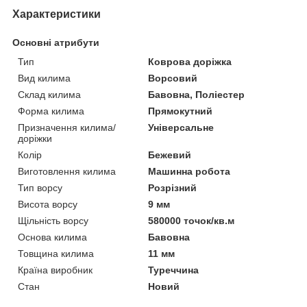
Характеристики
Основні атрибути
Тип
Коврова доріжка
Вид килима
Ворсовий
Склад килима
Бавовна, Поліестер
Форма килима
Прямокутний
Призначення килима/
Універсальне
доріжки
Колір
Бежевий
Виготовлення килима
Машинна робота
Тип ворсу
Розрізний
Висота ворсу
9 мм
Щільність ворсу
580000 точок/кв.м
Основа килима
Бавовна
Товщина килима
11 мм
Країна виробник
Туреччина
Стан
Новий