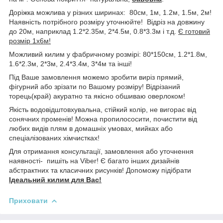
Доріжка можлива у різних ширинах: 80см, 1м, 1.2м, 1.5м, 2м!
Наявність потрібного розміру уточнюйте! Відріз на довжину
до 20м, наприклад 1.2*2.35м, 2*4.5м, 0.8*3.3м і т.д.
Є готовий
розмір 1х6м!
Можливий килим у фабричному розмірі: 80*150см, 1.2*1.8м,
1.6*2.3м, 2*3м, 2.4*3.4м, 3*4м та інші!
Під Ваше замовлення можемо зробити виріз прямий,
фігурний або зрізати по Вашому розміру! Відрізаний
торець(край) акуратно та якісно обшиваю оверлоком!
Якість водовідштовхувальна, стійкий колір, не вигорає від
сонячних променів! Можна пропилососити, почистити від
любих видів плям в домашніх умовах, мийках або
спеціалізованих хімчистках!
Для отримання консультації, замовлення або уточнення
наявності- пишіть на Viber! Є багато інших дизайнів
абстрактних та класичних рисунків! Допоможу підібрати
Ідеальний килим для Вас!
Приховати