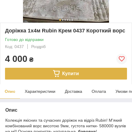
Доріжка 1х4м Rubin Крем 0437 Короткий ворс
Готово до відправки
Код: 0437
Роздріб
4 000
₴
Купити
Опис
Характеристики
Доставка
Оплата
Умови п
Опис
Колекція якісних та сучасних доріжок на відріз Rubin! М'який
комбінований ворс висотою 9мм, густота нитки- 580000 вузлів
на м²! Основа покриття- натуральна,
бавовна
!