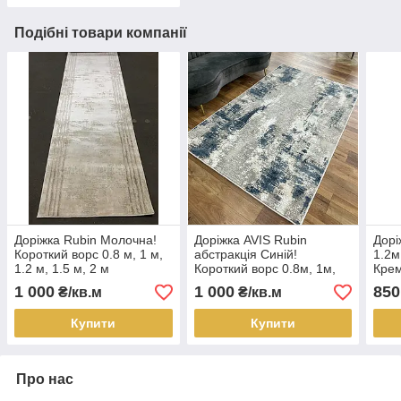
Подібні товари компанії
Доріжка Rubin Молочна!
Доріжка AVIS Rubin
Дорі
Короткий ворс 0.8 м, 1 м,
абстракція Синій!
1.2м
1.2 м, 1.5 м, 2 м
Короткий ворс 0.8м, 1м,
Крем
1.2м, 1.5м
1 000
1 000
850
₴/кв.м
₴/кв.м
Купити
Купити
Про нас