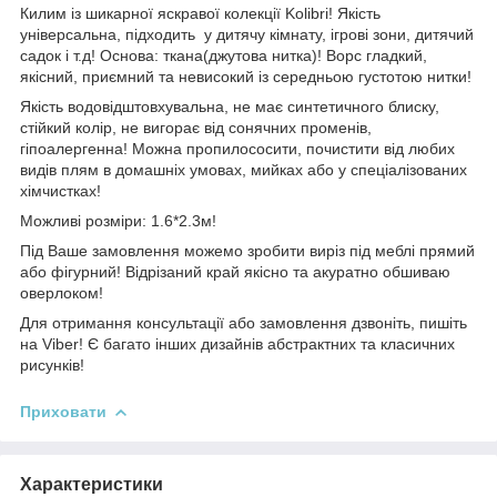
Килим із шикарної яскравої колекції Kolibri! Якість
універсальна, підходить у дитячу кімнату, ігрові зони, дитячий
садок і т.д! Основа: ткана(джутова нитка)! Ворс гладкий,
якісний, приємний та невисокий із середньою густотою нитки!
Якість водовідштовхувальна, не має синтетичного блиску,
стійкий колір, не вигорає від сонячних променів,
гіпоалергенна! Можна пропилососити, почистити від любих
видів плям в домашніх умовах, мийках або у спеціалізованих
хімчистках!
Можливі розміри: 1.6*2.3м!
Під Ваше замовлення можемо зробити виріз під меблі прямий
або фігурний! Відрізаний край якісно та акуратно обшиваю
оверлоком!
Для отримання консультації або замовлення дзвоніть, пишіть
на Viber! Є багато інших дизайнів абстрактних та класичних
рисунків!
Приховати
Характеристики