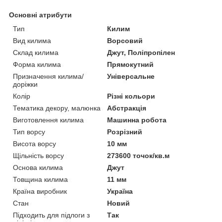
Основні атрибути
Тип
Килим
Вид килима
Ворсовий
Склад килима
Джут, Поліпропілен
Форма килима
Прямокутний
Призначення килима/
Універсальне
доріжки
Колір
Різні кольори
Тематика декору, малюнка
Абстракція
Виготовлення килима
Машинна робота
Тип ворсу
Розрізний
Висота ворсу
10 мм
Щільність ворсу
273600 точок/кв.м
Основа килима
Джут
Товщина килима
11 мм
Країна виробник
Україна
Стан
Новий
Підходить для підлоги з
Так