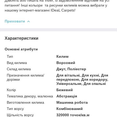
Дзвоніть або пишіть на Viber, із задоволенням відповім на усі
питання! Інші кольори та рисунки килимів можна вибрати у
нашому інтернет-магазині IDeaL Carpets!
Приховати
Характеристики
Основні атрибути
Тип
Килим
Вид килима
Ворсовий
Склад килима
Джут, Поліестер
Призначення килима/
Для вітальні, Для кухні, Для
доріжки
передпокою, Для коридору,
Універсальне, Для спальні
Колір
Бежевий
Тематика декору, малюнка
Абстракція
Виготовлення килима
Машинна робота
Тип ворсу
Комбінований
Щільність ворсу
320000 точок/кв.м