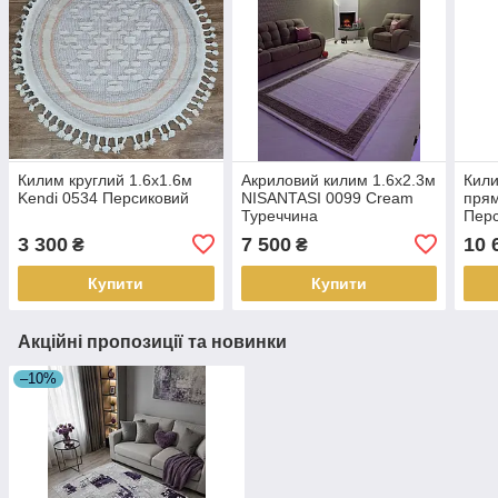
Килим круглий 1.6х1.6м
Акриловий килим 1.6х2.3м
Кили
Kendi 0534 Персиковий
NISANTASI 0099 Cream
прям
Туреччина
Пер
3 300
7 500
10 
₴
₴
Купити
Купити
Акційні пропозиції та новинки
–10%