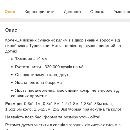
Опис
Характеристики
Доставка
Оплата
Умови п
Опис
Колекція якісних сучасних килимів з дворівневим ворсом від
виробника з Туреччини! Нитка: поліестер, дуже приємний на
дотик!
Товщина - 19 мм
Густота нитки - 320 000 вузлів на м²
Основа килиму- ткана, джут
Якісна плетена бахрома
Якість гіпоалергенна, має стійкий колір, не вигорає від
сонячних променів
Розміри
: 0.6х1.1м, 0.8х1.5м, 1.2х1.8м, 1.33х1.33м коло,
1.6х1.6м коло, 1.6х2.3м, 2х2.9м! Форма прямокутна та коло!
Наявність потрібної форми та розміру уточнюйте!
Рекомендуємо чистити в спеціалізованих хімчистках килимів!