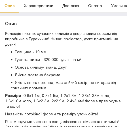
Опис
Характеристики
Доставка
Оплата
Умови п
Опис
Колекція якісних сучасних килимів з дворівневим ворсом від
виробника з Туреччини! Нитка: поліестер, дуже приємний на
дотик!
Товщина - 19 мм
Густота нитки - 320 000 вузлів на м²
Основа килиму- ткана, джут
Якісна плетена бахрома
Якість гіпоалергенна, має стійкий колір, не вигорає від
сонячних променів
Розміри
: 0.6х1.1м, 0.8х1.5м, 1.2х1.8м, 1.33х1.33м коло,
1.6х1.6м коло, 1.6х2.3м, 2х2.9м, 2.4х3.4м! Форма прямокутна
та коло!
Наявність потрібної форми та розміру уточнюйте!
Рекомендуємо чистити в спеціалізованих хімчистках килимів!
Дзвоніть або пишіть на Viber, із задоволенням відповім на усі