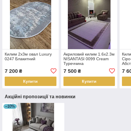
Килим 2х3м овал Luxury
Акриловий килим 1.6х2.3м
Кили
0247 Блакитний
NISANTASI 0099 Cream
Сіро
Туреччина
Абст
7 200
7 500
7 6
₴
₴
Купити
Купити
Акційні пропозиції та новинки
–10%