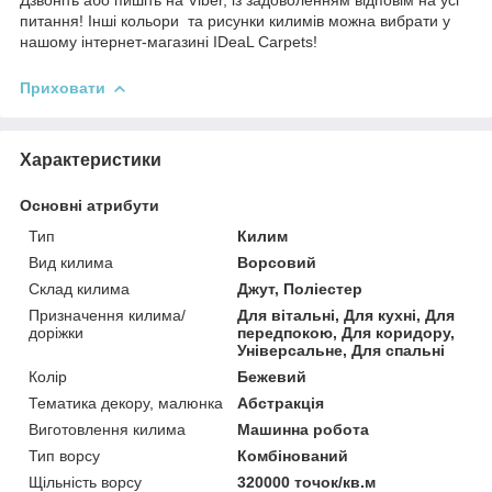
питання! Інші кольори та рисунки килимів можна вибрати у
нашому інтернет-магазині IDeaL Carpets!
Приховати
Характеристики
Основні атрибути
Тип
Килим
Вид килима
Ворсовий
Склад килима
Джут, Поліестер
Призначення килима/
Для вітальні, Для кухні, Для
доріжки
передпокою, Для коридору,
Універсальне, Для спальні
Колір
Бежевий
Тематика декору, малюнка
Абстракція
Виготовлення килима
Машинна робота
Тип ворсу
Комбінований
Щільність ворсу
320000 точок/кв.м