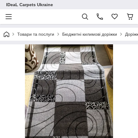
IDeaL Carpets Ukraine
Товари та послуги
Бюджетні килимові доріжки
Доріжк