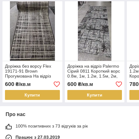
Доріжка без ворсу Flex
Доріжка на відріз Palermo
Дорі
19171-91 Brown
Сірий 0811 Короткий ворс
1.2м
Прогумована На відріз
0.8м, 1м, 1.2м, 1.5м, 2м,
Коро
0.8м, 1м, 1.2м, 1.5м, 2м
2.5м, 3м, 4м
600
600
780
₴/кв.м
₴/кв.м
Купити
Купити
Про нас
100% позитивних з 73 відгуків за рік
Працює з 27.03.2019