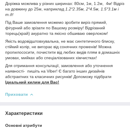
Доріжка можлива у різних ширинах: 80см, 1м, 1.2м, 4м! Відріз
на довжину до 25м, наприклад
1.2*2.35м, 2*4.5м, 1.5*3.1м і
т.д!
Під Ваше замовлення можемо зробити виріз прямий,
фігурний або зрізати по Вашому розміру! Відрізаний
торець(край) акуратно та якісно обшиваю оверлоком!
Якість водовідштовхувальна, не має синтетичного блиску,
стійкий колір, не вигорає від сонячних променів! Можна
пропилососити, почистити від любих видів плям в домашніх
умовах, мийках або спеціалізованих хімчистках!
Для отримання консультації, замовлення або уточнення
наявності- пишіть на Viber! Є багато інших дизайнів
абстрактних та класичних рисунків! Допоможу підібрати
Ідеальний килим для Вас!
Приховати
Характеристики
Основні атрибути