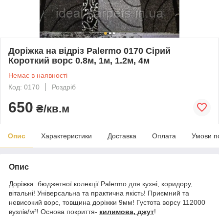
Доріжка на відріз Palermo 0170 Сірий
Короткий ворс 0.8м, 1м, 1.2м, 4м
Немає в наявності
Код: 0170
Роздріб
650
₴/кв.м
Опис
Характеристики
Доставка
Оплата
Умови п
Опис
Доріжка бюджетної колекції Palermo для кухні, коридору,
вітальні! Універсальна та практична якість! Приємний та
невисокий ворс, товщина доріжки 9мм! Густота ворсу 112000
вузлів/м²!
Основа покриття-
килимова, джут
!