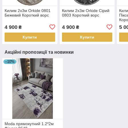
Килим 2x3м Orkide 0801
Килим 2x3м Orkide Сірий
Кили
Бежевий Короткий ворс
0803 Короткий ворс
Пікс
Коро
4 900
4 900
5 0
₴
₴
Купити
Купити
Акційні пропозиції та новинки
–10%
Moda прямокутний 1.2*2м