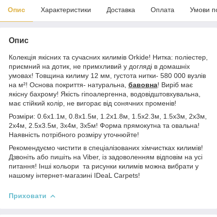
Опис
Характеристики
Доставка
Оплата
Умови п
Опис
Колекція якісних та сучасних килимів Orkide! Нитка: поліестер,
приємний на дотик, не примхливий у догляді в домашніх
умовах! Товщина килиму 12 мм, густота нитки- 580 000 вузлів
на м²! Основа покриття- натуральна,
бавовна
! Виріб має
якісну бахрому! Якість гіпоалергенна, водовідштовхувальна,
має стійкий колір, не вигорає від сонячних променів!
Розміри: 0.6х1.1м, 0.8х1.5м, 1.2х1.8м, 1.5х2.3м, 1.5х3м, 2х3м,
2х4м, 2.5х3.5м, 3х4м, 3х5м! Форма прямокутна та овальна!
Наявність потрібного розміру уточнюйте!
Рекомендуємо чистити в спеціалізованих хімчистках килимів!
Дзвоніть або пишіть на Viber, із задоволенням відповім на усі
питання! Інші кольори та рисунки килимів можна вибрати у
нашому інтернет-магазині IDeaL Carpets!
Приховати