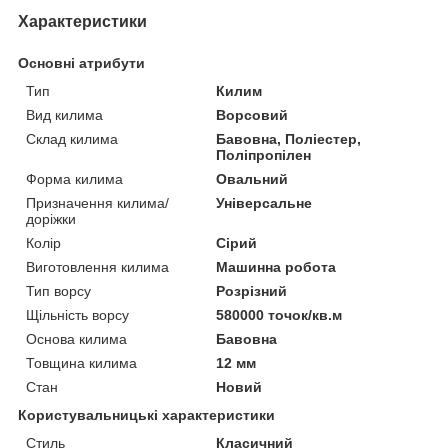
Характеристики
Основні атрибути
Тип
Килим
Вид килима
Ворсовий
Склад килима
Бавовна, Поліестер,
Поліпропілен
Форма килима
Овальний
Призначення килима/
Універсальне
доріжки
Колір
Сірий
Виготовлення килима
Машинна робота
Тип ворсу
Розрізний
Щільність ворсу
580000 точок/кв.м
Основа килима
Бавовна
Товщина килима
12 мм
Стан
Новий
Користувальницькі характеристики
Стиль
Класичний