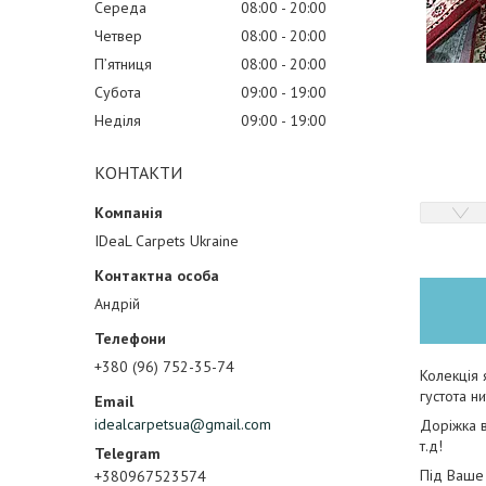
Середа
08:00
20:00
Четвер
08:00
20:00
Пʼятниця
08:00
20:00
Субота
09:00
19:00
Неділя
09:00
19:00
КОНТАКТИ
IDeaL Carpets Ukraine
Андрій
+380 (96) 752-35-74
Колекція 
густота н
idealcarpetsua@gmail.com
Доріжка в
т.д!
Під Ваше 
+380967523574