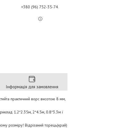
+380 (96) 752-35-74
Інформація для замовлення
стийта практичний ворс висотою 8 мм,
риклад 1.2*2.35м, 2*4.5м, 0.8*3.3м і
ому розміру! Відрізаний торець(край)