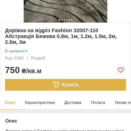
Доріжка на відріз Fashion 32007-110
Абстракція Бежева 0.8м, 1м, 1.2м, 1.5м, 2м,
2.5м, 3м
В наявності
Код: 0366
Роздріб
750
₴/кв.м
Купити
Опис
Характеристики
Доставка
Оплата
Умови п
Опис
Доріжка колекції Fashion з нестандартним поєднанням нитки!