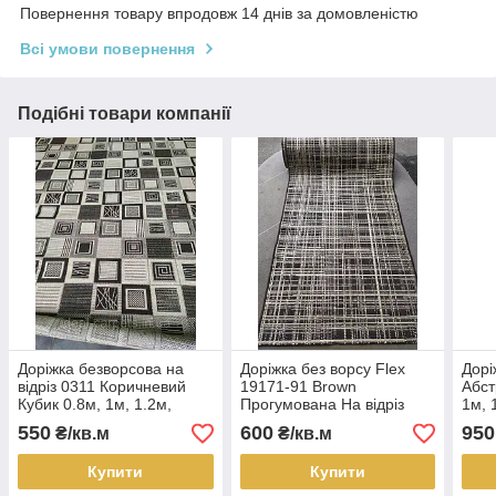
Повернення товару впродовж 14 днів за домовленістю
Всі умови повернення
Подібні товари компанії
Доріжка безворсова на
Доріжка без ворсу Flex
Дорі
відріз 0311 Коричневий
19171-91 Brown
Абст
Кубик 0.8м, 1м, 1.2м,
Прогумована На відріз
1м, 
1.5м, 2м, 2.5м, 3м
0.8м, 1м, 1.2м, 1.5м, 2м
2.5м
550
600
950
₴/кв.м
₴/кв.м
Купити
Купити