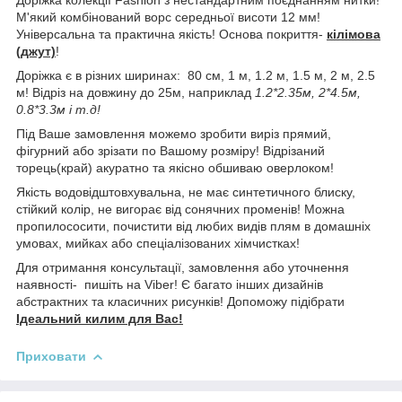
М'який комбінований ворс середньої висоти 12 мм!
Універсальна та практична якість! Основа покриття-
кілімова
(джут)
!
Доріжка є в різних ширинах: 80 см, 1 м, 1.2 м, 1.5 м, 2 м, 2.5
м! Відріз на довжину до 25м, наприклад
1.2*2.35м, 2*4.5м,
0.8*3.3м і т.д!
Під Ваше замовлення можемо зробити виріз прямий,
фігурний або зрізати по Вашому розміру! Відрізаний
торець(край) акуратно та якісно обшиваю оверлоком!
Якість водовідштовхувальна, не має синтетичного блиску,
стійкий колір, не вигорає від сонячних променів! Можна
пропилососити, почистити від любих видів плям в домашніх
умовах, мийках або спеціалізованих хімчистках!
Для отримання консультації, замовлення або уточнення
наявності- пишіть на Viber! Є багато інших дизайнів
абстрактних та класичних рисунків! Допоможу підібрати
Ідеальний килим для Вас!
Приховати