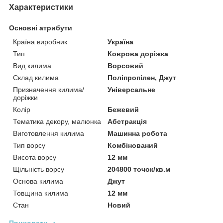
Характеристики
Основні атрибути
Країна виробник
Україна
Тип
Коврова доріжка
Вид килима
Ворсовий
Склад килима
Поліпропілен, Джут
Призначення килима/
Універсальне
доріжки
Колір
Бежевий
Тематика декору, малюнка
Абстракція
Виготовлення килима
Машинна робота
Тип ворсу
Комбінований
Висота ворсу
12 мм
Щільність ворсу
204800 точок/кв.м
Основа килима
Джут
Товщина килима
12 мм
Стан
Новий
Приховати