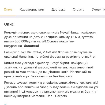
Опис
Характеристики
Доставка
Оплата
Умови п
Опис
Колекція якісних акрилових килимів Neva! Нитка: поліакрил,
дуже приємний на дотик! Товщина килиму 12 мм, густота
нитки- 550 000вузлів на м²! Основа покриття-
натуральна,
бавовна!
Розміри: 1.6х2.3м, 2х4м, 2.4х3.4м! Форма прямокутна та
овальна! Наявність потрібної форми та розміру уточнюйте!
Килим має у складі акрилову нитку! Акрил- найкращий
замінник натуральній шерсті, який не викликає алергічної
реакції та має стійкий до вицвітання колір! Невисокий та
практичний ворс без виямок та без бахроми!
Рекомендуємо чистити в спеціалізованих хімчистках килимів!
Дзвоніть або пишіть на Viber, із задоволенням відповім на усі
питання! Інші кольори та рисунки килимів можна вибрати у
нашому інтернет-магазині IDeaL Carpets