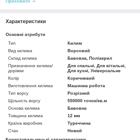
Приховати
Характеристики
Основні атрибути
Тип
Килим
Вид килима
Ворсовий
Склад килима
Бавовна, Поліакрил
Призначення килима/
Для спальні, Для вітальні,
доріжки
Для кухні, Універсальне
Колір
Коричневий
Виготовлення килима
Машинна робота
Тип ворсу
Розрізний
Щільність ворсу
550000 точок/кв.м
Основа килима
Бавовна
Товщина килима
12 мм
Країна виробник
Туреччина
Стан
Новий
Користувальницькі характеристики