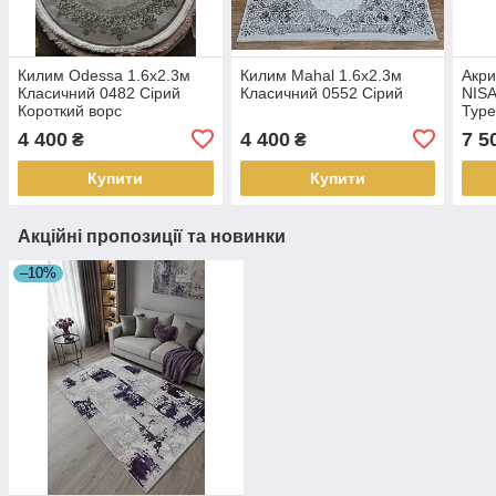
Килим Odessa 1.6х2.3м
Килим Mahal 1.6х2.3м
Акри
Класичний 0482 Сірий
Класичний 0552 Сірий
NIS
Короткий ворс
Туре
4 400
4 400
7 5
₴
₴
Купити
Купити
Акційні пропозиції та новинки
–10%