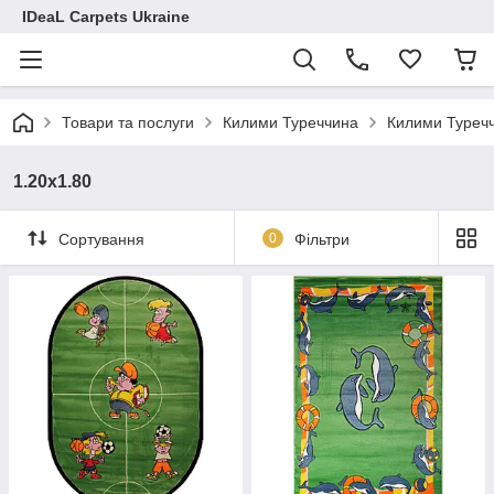
IDeaL Carpets Ukraine
Товари та послуги
Килими Туреччина
Килими Туречч
1.20х1.80
Сортування
0
Фільтри